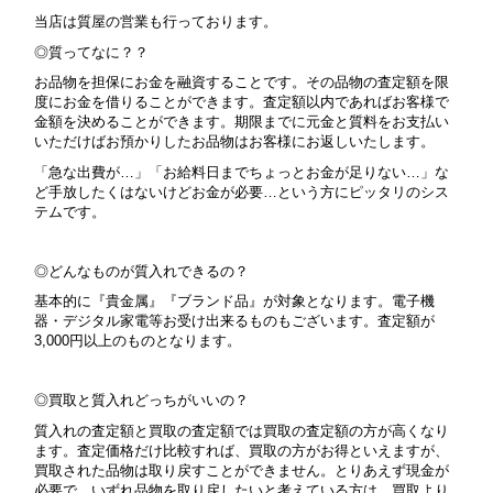
当店は質屋の営業も行っております。
◎質ってなに？？
お品物を担保にお金を融資することです。その品物の査定額を限
度にお金を借りることができます。査定額以内であればお客様で
金額を決めることができます。期限までに元金と質料をお支払い
いただけばお預かりしたお品物はお客様にお返しいたします。
「急な出費が…」「お給料日までちょっとお金が足りない…」な
ど手放したくはないけどお金が必要…という方にピッタリのシス
テムです。
◎どんなものが質入れできるの？
基本的に『貴金属』『ブランド品』が対象となります。
電子機
器・デジタル家電等お受け出来るものもございます。査定額が
3,000円以上のものとなります。
◎買取と質入れどっちがいいの？
質入れの査定額と買取の査定額では買取の査定額の方が高くなり
ます。査定価格だけ比較すれば、買取の方がお得といえますが、
買取された品物は取り戻すことができません。とりあえず現金が
必要で、いずれ品物を取り戻したいと考えている方は、買取より