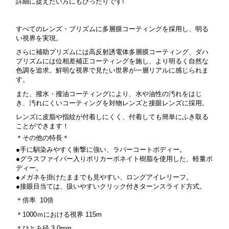
詳細に捉えたい方にもぴったりです!
すべてのレンズ・プリズムに多層膜コーティングを採用し、明る
い視界を実現。
さらに補助プリズムには高反射誘電体多層膜コーティング、ダハ
プリズムには位相差補正コーティングを施し、より明るく自然な
色調を追求。
鮮明な視界で見たい世界が一層リアルに感じられま
す。
また、撥水・撥油コーティングにより、水や油性の汚れをはじ
き、汚れにくいコーティングを対物レンズと接眼レンズに採用。
レンズに皮脂や指紋が付着しにくく、付着しても簡単にふき取る
ことができます！
＊その他の特長＊
●手に馴染みやすく衝撃に強い、ラバーコートボディー。
●グラスファイバー入りポリカーボネイト樹脂を使用した、軽量ボ
ディー。
●メガネを掛けたままでも見やすい、ロングアイレリーフ。
●接眼目当ては、扱いやすいクリック付きターンスライド方式。
＊倍率 10倍
＊1000ｍにおける視界 115m
＊ひとみ径 3.0mm