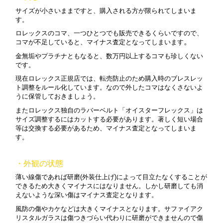
サイズが小さいままですと、購入される方が限られてしまいま
す。
ロレックスのコマ、一つひとつでも販売できるくらいですので、
。
コマが不足していると、マイナス査定となってしまいます
金無垢やプラチナともなると、数万円以上するコマも珍しくない
です。
現在ロレックス正規店では、転売防止のため購入時のブレスレッ
ト調整をルール化しています。なので外したコマはなくさないよ
うに保管しておきましょう。
またロレックス独自のラバーベルト「オイスターフレックス」は
サイズ調整するにはカットする必要があります。
著しく短い場合
等は交換する必要があるため、マイナス査定となってしまいま
す。
・外観の状態
薄い線傷であれば研磨(外装仕上げ)によって目立たなくすることが
できるため大きくマイナスにはなりません。しかし研磨しても消
えないような深い傷はマイナス査定となります。
風防の傷やカケなどは大きくマイナスとなります。サファイアク
リスタルガラスは傷つきづらい代わりに研磨ができませんので傷