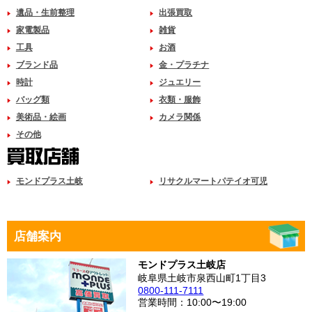
遺品・生前整理
出張買取
家電製品
雑貨
工具
お酒
ブランド品
金・プラチナ
時計
ジュエリー
バッグ類
衣類・服飾
美術品・絵画
カメラ関係
その他
モンドプラス土岐
リサクルマートパテイオ可児
店舗案内
モンドプラス土岐店
岐阜県土岐市泉西山町1丁目3
0800-111-7111
営業時間：10:00〜19:00