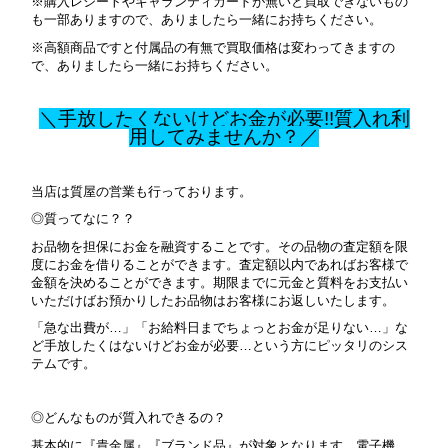
※購入レシートやギャランティカードが無いと買取できないもの
も一部ありますので、ありましたら一緒にお持ちください。
※高額商品ですと付属品の有無で買取価格は変わってきますの
で、ありましたら一緒にお持ちください。
＼手放したくないけどお金が必要!!質入れ利
用してみませんか？／
当店は質屋の営業も行っております。
◎質ってなに？？
お品物を担保にお金を融資することです。その品物の査定額を限
度にお金を借りることができます。査定額以内であればお客様で
金額を決めることができます。期限までに元金と質料をお支払い
いただけばお預かりしたお品物はお客様にお返しいたします。
「急な出費が…」「お給料日までちょっとお金が足りない…」な
ど手放したくはないけどお金が必要…という方にピッタリのシス
テムです。
◎どんなものが質入れできるの？
基本的に『貴金属』『ブランド品』が対象となります。
電子機