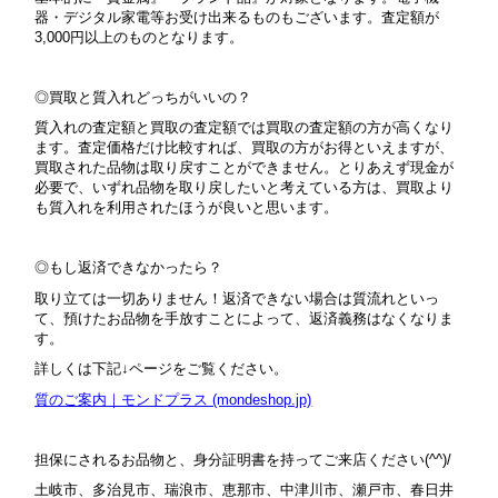
器・デジタル家電等お受け出来るものもございます。査定額が
3,000円以上のものとなります。
◎買取と質入れどっちがいいの？
質入れの査定額と買取の査定額では買取の査定額の方が高くなり
ます。査定価格だけ比較すれば、買取の方がお得といえますが、
買取された品物は取り戻すことができません。とりあえず現金が
必要で、いずれ品物を取り戻したいと考えている方は、買取より
も質入れを利用されたほうが良いと思います。
◎もし返済できなかったら？
取り立ては一切ありません！返済できない場合は質流れといっ
て、預けたお品物を手放すことによって、返済義務はなくなりま
す。
詳しくは下記↓ページをご覧ください。
質のご案内｜モンドプラス (mondeshop.jp)
担保にされるお品物と、身分証明書を持ってご来店ください(^^)/
土岐市、多治見市、瑞浪市、恵那市、中津川市、瀬戸市、春日井