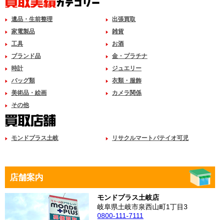
遺品・生前整理
出張買取
家電製品
雑貨
工具
お酒
ブランド品
金・プラチナ
時計
ジュエリー
バッグ類
衣類・服飾
美術品・絵画
カメラ関係
その他
モンドプラス土岐
リサクルマートパテイオ可児
店舗案内
モンドプラス土岐店
岐阜県土岐市泉西山町1丁目3
0800-111-7111