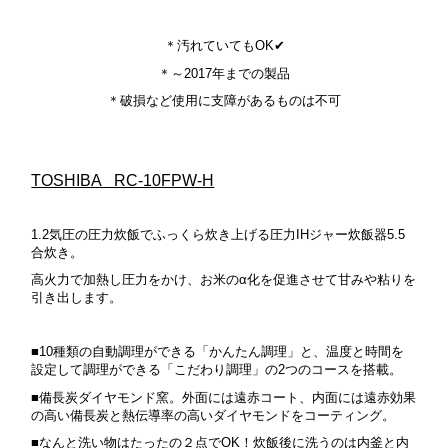
＊汚れていてもOK✔
＊～2017年までの製品
＊破損など使用に支障があるものは不可
TOSHIBA RC-10FPW-H
1.2気圧の圧力炊飯でふっくら炊き上げる圧力IHジャー炊飯器5.5
合炊き。
高火力で加熱し圧力をかけ、お米のα化を促進させて甘みや粘りを
引き出します。
■10種類の自動調理ができる「かんたん調理」と、温度と時間を
設定して調理ができる「こだわり調理」の2つのコースを搭載。
■備長炭ダイヤモンド窯。外面には遠赤コート、内面には遠赤効果
の高い備長炭と熱伝導率の高いダイヤモンドをコーティング。
■なんと洗い物はたったの２点でOK！炊飯後に洗うのは内釜と内