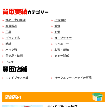
遺品・生前整理
出張買取
家電製品
雑貨
工具
お酒
ブランド品
金・プラチナ
時計
ジュエリー
バッグ類
衣類・服飾
美術品・絵画
カメラ関係
その他
モンドプラス土岐
リサクルマートパテイオ可児
店舗案内
モンドプラス土岐店