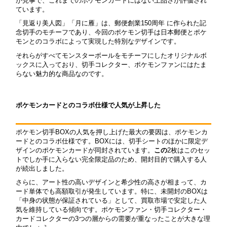
が見事で、これまでのポケモンカードにはない上品さが評価され
ています。
「見返り美人図」「月に雁」は、郵便創業150周年 に作られた記
念切手のモチーフであり、今回のポケモン切手は日本郵便とポケ
モンとのコラボによって実現した特別なデザインです。
それらがすべてモンスターボールをモチーフにしたオリジナルボ
ックスに入っており、切手コレクター、ポケモンファンにはたま
らない魅力的な商品なのです。
ポケモンカードとのコラボ仕様で人気が上昇した
ポケモン切手BOXの人気を押し上げた最大の要因は、ポケモンカ
ードとのコラボ仕様です。BOXには、切手シートのほかに限定デ
ザインのポケモンカードが同封されています。
この
2枚はこのセッ
トでしか手に入らない完全限定品のため、開封目的で購入する人
が続出しました。
さらに、アート性の高いデザインと希少性の高さが相まって、カ
ード単体でも高額取引が発生しています。特に、未開封のBOXは
「中身の状態が保証されている」として、買取市場で安定した人
気を維持している傾向です。ポケモンファン・切手コレクター・
カードコレクターの3つの層からの需要が重なったことが大きな理