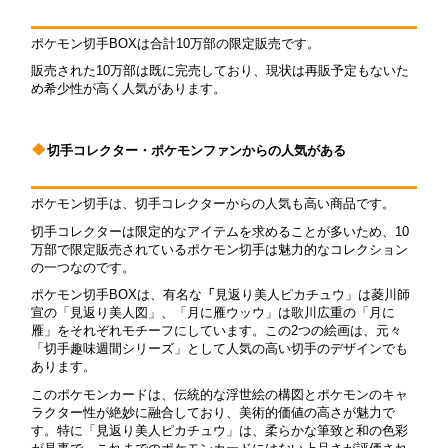
ポケモン切手BOXは合計10万部の限定販売です。
販売された10万部は既に完売しており、現状は再販予定もないた
め希少性が高く人気があります。
切手コレクター・ポケモンファンからの人気がある
ポケモン切手は、切手コレクターからの人気も高い商品です。
切手コレクターは限定的なアイテムを求めることが多いため、10
万部で限定販売されているポケモン切手は魅力的なコレクション
の一つなのです。
ポケモン切手BOXは、有名な
「
見返り美人ピカチュウ」は菱川師
宣の「見返り美人図」、「月に雁ウッウ」は歌川広重の「月に
雁」をそれぞれモチーフにしています。この2つの絵画は、元々
「切手趣味週間シリーズ」として人気の高い切手のデザインでも
あります。
このポケモンカードは、伝統的な浮世絵の構図とポケモンのキャ
ラクター性が絶妙に融合しており、美術的価値の高さが魅力で
す。特に「見返り美人ピカチュウ」は、柔らかな筆致と和の色彩