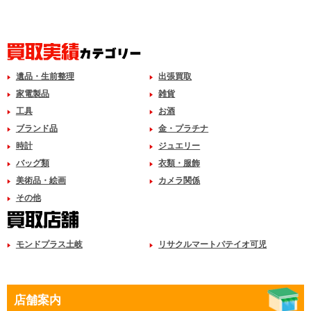
遺品・生前整理
出張買取
家電製品
雑貨
工具
お酒
ブランド品
金・プラチナ
時計
ジュエリー
バッグ類
衣類・服飾
美術品・絵画
カメラ関係
その他
モンドプラス土岐
リサクルマートパテイオ可児
店舗案内