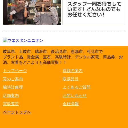
岐阜県、土岐市、瑞浪市、多治見市、恵那市、可児市で
ブランド品、貴金属、宝石、高級時計、デジタル家電、商品券、お
酒、古着をどこよりも高価買取！！
トップページ
買取の案内
質のご案内
取扱品目
腕時計修理
よくあるご質問
店舗案内
お問い合わせ
買取査定
会社情報
ページトップへ