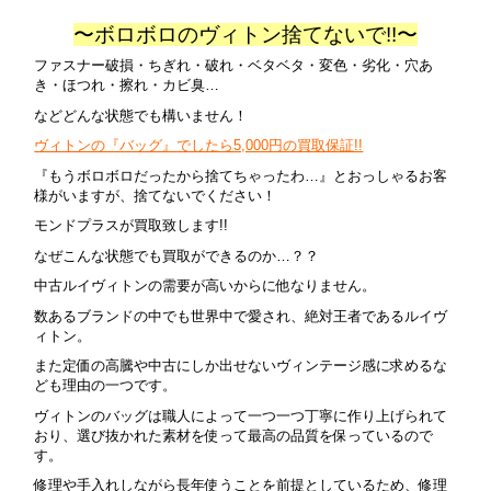
〜ボロボロのヴィトン捨てないで!!〜
ファスナー破損・ちぎれ・破れ・ベタベタ・変色・劣化・穴あ
き・ほつれ・擦れ・カビ臭…
などどんな状態でも構いません！
ヴィトンの『バッグ』でしたら5,000円の買取保証!!
『もうボロボロだったから捨てちゃったわ…』とおっしゃるお客
様がいますが、捨てないでください！
モンドプラスが買取致します!!
なぜこんな状態でも買取ができるのか…？？
中古ルイヴィトンの需要が高いからに他なりません。
数あるブランドの中でも世界中で愛され、絶対王者であるルイヴ
ィトン。
また定価の高騰や中古にしか出せないヴィンテージ感に求めるな
ども理由の一つです。
ヴィトンのバッグは職人によって一つ一つ丁寧に作り上げられて
おり、選び抜かれた素材を使って最高の品質を保っているので
す。
修理や手入れしながら長年使うことを前提としているため、修理