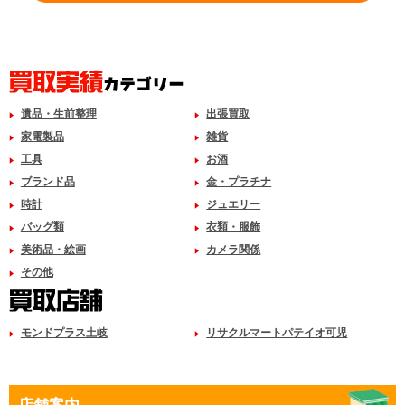
遺品・生前整理
出張買取
家電製品
雑貨
工具
お酒
ブランド品
金・プラチナ
時計
ジュエリー
バッグ類
衣類・服飾
美術品・絵画
カメラ関係
その他
モンドプラス土岐
リサクルマートパテイオ可児
店舗案内