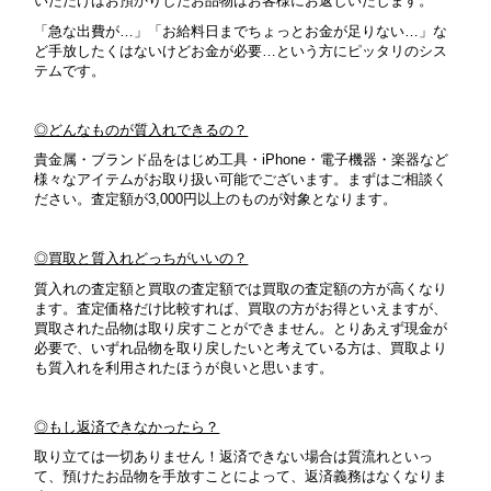
いただけばお預かりしたお品物はお客様にお返しいたします。
「急な出費が…」「お給料日までちょっとお金が足りない…」な
ど手放したくはないけどお金が必要…という方にピッタリのシス
テムです。
◎どんなものが質入れできるの？
貴金属・ブランド品をはじめ工具・iPhone・電子機器・楽器など
様々なアイテムがお取り扱い可能でございます。まずはご相談く
ださい。
査定額が3,000円以上のものが対象となります。
◎買取と質入れどっちがいいの？
質入れの査定額と買取の査定額では買取の査定額の方が高くなり
ます。査定価格だけ比較すれば、買取の方がお得といえますが、
買取された品物は取り戻すことができません。とりあえず現金が
必要で、いずれ品物を取り戻したいと考えている方は、買取より
も質入れを利用されたほうが良いと思います。
◎もし返済できなかったら？
取り立ては一切ありません！返済できない場合は質流れといっ
て、預けたお品物を手放すことによって、返済義務はなくなりま