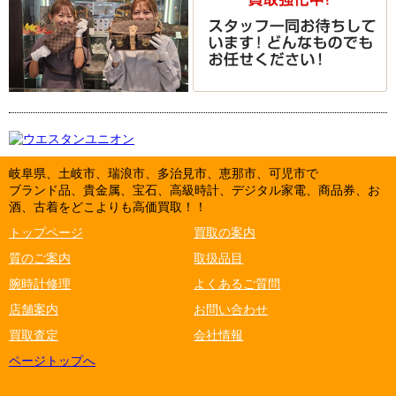
岐阜県、土岐市、瑞浪市、多治見市、恵那市、可児市で
ブランド品、貴金属、宝石、高級時計、デジタル家電、商品券、お
酒、古着をどこよりも高価買取！！
トップページ
買取の案内
質のご案内
取扱品目
腕時計修理
よくあるご質問
店舗案内
お問い合わせ
買取査定
会社情報
ページトップへ