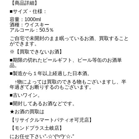
【商品詳細】
■サイズ・仕様：
容量：1000ml
酒種：ウイスキー
アルコール：50.5％
ご自宅で未開封のまま眠っているお酒、買取すること
ができます。
※【買取できないお酒】
■期限の切れたビールギフト、ビール等缶のお酒単
品。
■製造から１年以上経過した日本酒。
↑物によっては買取のできる物もございますし、半
年過ぎてお断りするのもございます。
■古いワイン。
■開封してあるお酒などです。
★お酒の買取は
【リサイクルマートパティオ可児店】
【モンドプラス土岐店】
にお任せ下さい°˖☆◝(⁰▿⁰)◜☆˖°