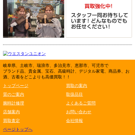
岐阜県、土岐市、瑞浪市、多治見市、恵那市、可児市で
ブランド品、貴金属、宝石、高級時計、デジタル家電、商品券、お
酒、古着をどこよりも高価買取！！
トップページ
買取の案内
質のご案内
取扱品目
腕時計修理
よくあるご質問
店舗案内
お問い合わせ
買取査定
会社情報
ページトップへ