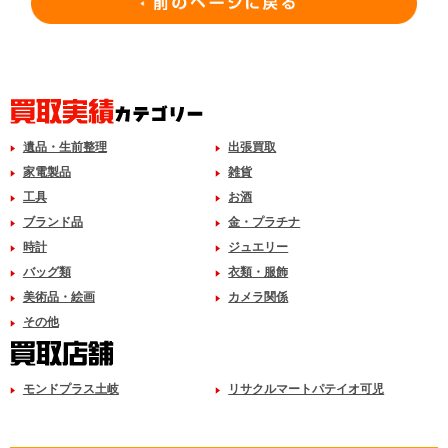
遺品・生前整理
出張買取
家電製品
雑貨
工具
お酒
ブランド品
金・プラチナ
時計
ジュエリー
バッグ類
衣類・服飾
美術品・絵画
カメラ関係
その他
モンドプラス土岐
リサクルマートパテイオ可児