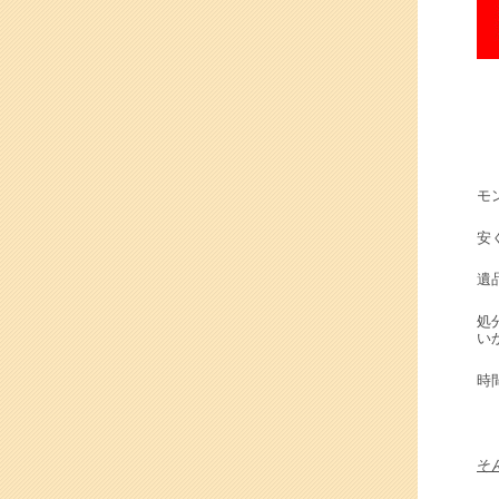
モ
安
遺
処
い
時
そ