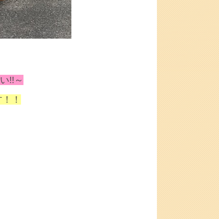
!!～
す！！