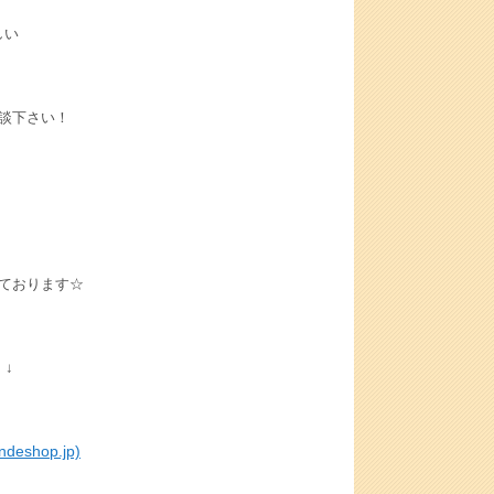
しい
談下さい！
ております☆
↓
hop.jp)