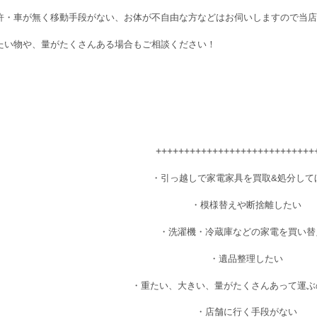
許・車が無く移動手段がない、お体が不自由な方などはお伺いしますので当店へご
たい物や、量がたくさんある場合もご相談ください！
++++++++++++++++++++++++++++
・引っ越しで家電家具を買取&処分して
・模様替えや断捨離したい
・洗濯機・冷蔵庫などの家電を買い替
・遺品整理したい
・重たい、大きい、量がたくさんあって運ぶ
・店舗に行く手段がない