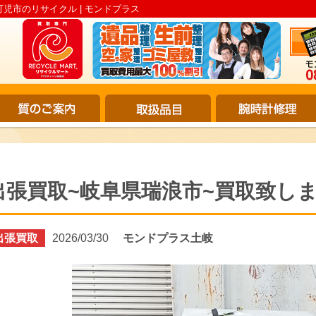
可児市のリサイクル | モンドプラス
出張買取~岐阜県瑞浪市~買取致し
出張買取
2026/03/30
モンドプラス土岐