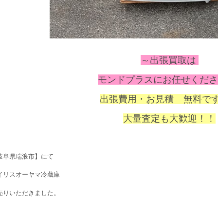
～出張
買取は
モンドプラスにお任せください
出張費用・お見積 無料で
大量査定も大歓迎！！
岐阜県瑞浪市
】にて
イリスオーヤマ冷蔵庫
売りいただきました。