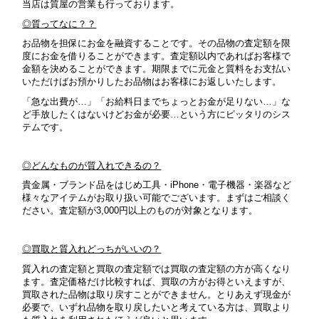
当店は質屋の営業も行っております。
◎質ってなに？？
お品物を担保にお金を融資することです。その品物の査定額を限
度にお金を借りることができます。査定額以内であればお客様で
金額を決めることができます。期限までに元金と質料をお支払い
いただけばお預かりしたお品物はお客様にお返しいたします。
「急な出費が…」「お給料日までちょっとお金が足りない…」な
ど手放したくはないけどお金が必要…という方にピッタリのシス
テムです。
◎どんなものが質入れできるの？
貴金属・ブランド品をはじめ工具・iPhone・電子機器・楽器など
様々なアイテムがお取り扱い可能でございます。まずはご相談く
ださい。
査定額が3,000円以上のものが対象となります。
◎買取と質入れどっちがいいの？
質入れの査定額と買取の査定額では買取の査定額の方が高くなり
ます。査定価格だけ比較すれば、買取の方がお得といえますが、
買取された品物は取り戻すことができません。とりあえず現金が
必要で、いずれ品物を取り戻したいと考えている方は、買取より