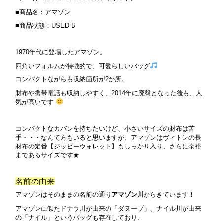
■商品名：アマゾン
■商品状態：USED B
1970年代に登場したアマゾン。
四角いフォルムが特徴的で、可愛らしいバッグ
コンパクトながらも収納箇所が2か所。
財布や携帯電話も収納しやすく、2014年に廃盤となった後も、人
気が高いです
コンパクトなカバンを持ちたいけど、小さいサイズの財布は苦
手・・・なんて方もいると思いますが、アマゾンはヴィトンの長
財布の定番【ジッピーウォレット】もしっかり入り、さらに余裕
まであるサイズです★
名前の由来
アマゾンはそのままの名前の通り
アマゾン川
からきています！
アマゾンに似たドナウ川が由来の「ダヌーブ」、ナイル川が由来
の「ナイル」というバッグも存在しており、