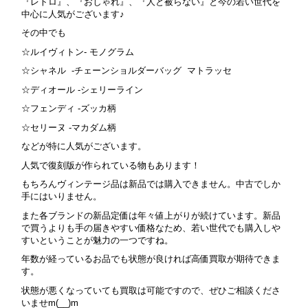
『レトロ』、『おしゃれ』、『人と被らない』と今の若い世代を
中心に人気がございます♪
その中でも
☆ルイヴィトン- モノグラム
☆シャネル -チェーンショルダーバッグ マトラッセ
☆ディオール -シェリーライン
☆フェンディ -ズッカ柄
☆セリーヌ -マカダム柄
などが特に人気がございます。
人気で復刻版が作られている物もあります！
もちろんヴィンテージ品は新品では購入できません。中古でしか
手にはいりません。
また各ブランドの新品定価は年々値上がりが続けています。新品
で買うよりも手の届きやすい価格なため、若い世代でも購入しや
すいということが魅力の一つですね。
年数が経っているお品でも状態が良ければ高価買取が期待できま
す。
状態が悪くなっていても買取は可能ですので、ぜひご相談くださ
いませm(__)m