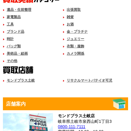
遺品・生前整理
出張買取
家電製品
雑貨
工具
お酒
ブランド品
金・プラチナ
時計
ジュエリー
バッグ類
衣類・服飾
美術品・絵画
カメラ関係
その他
モンドプラス土岐
リサクルマートパテイオ可児
店舗案内
モンドプラス土岐店
岐阜県土岐市泉西山町1丁目3
0800-111-7111