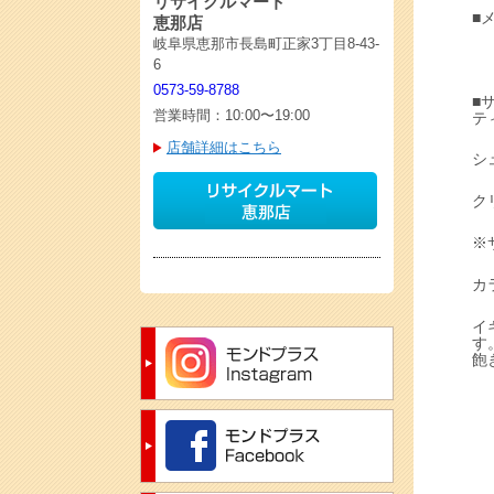
リサイクルマート
■
恵那店
岐阜県恵那市長島町正家3丁目8-43-
6
0573-59-8788
■
営業時間：10:00〜19:00
テ
店舗詳細はこちら
シ
ク
※
カ
イ
す
飽