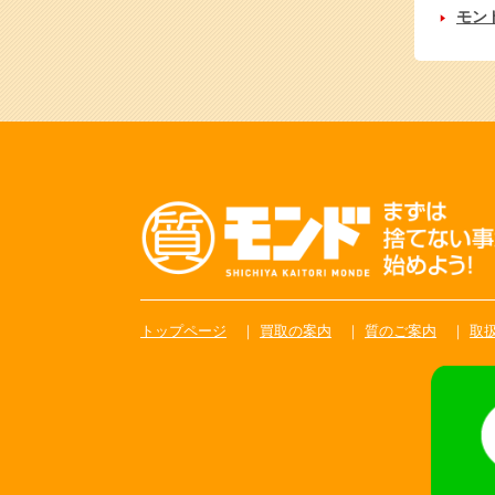
モン
トップページ
買取の案内
質のご案内
取