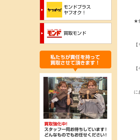
★
【
【
に