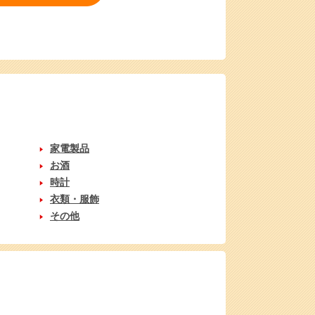
家電製品
お酒
時計
衣類・服飾
その他