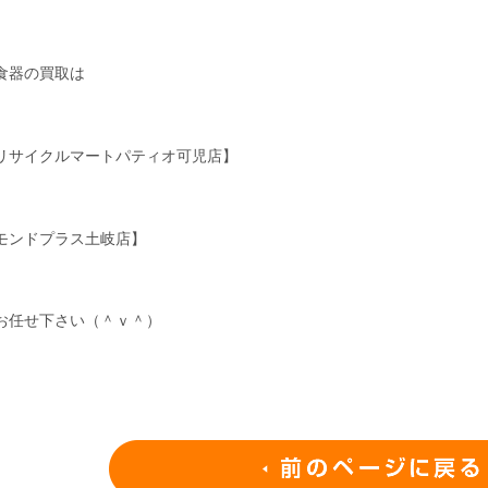
食器の買取は
リサイクルマートパティオ可児店】
モンドプラス土岐店】
お任せ下さい（＾ｖ＾）