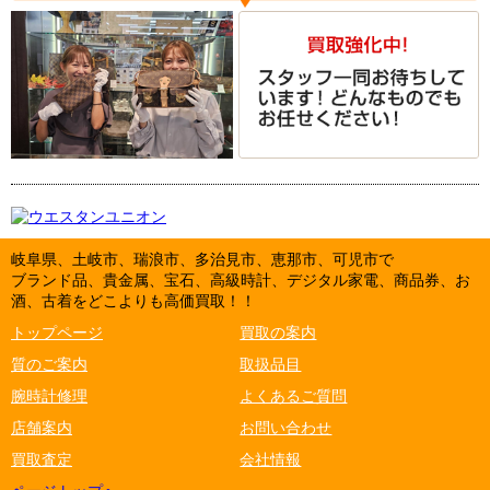
岐阜県、土岐市、瑞浪市、多治見市、恵那市、可児市で
ブランド品、貴金属、宝石、高級時計、デジタル家電、商品券、お
酒、古着をどこよりも高価買取！！
トップページ
買取の案内
質のご案内
取扱品目
腕時計修理
よくあるご質問
店舗案内
お問い合わせ
買取査定
会社情報