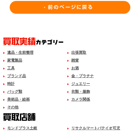
遺品・生前整理
出張買取
家電製品
雑貨
工具
お酒
ブランド品
金・プラチナ
時計
ジュエリー
バッグ類
衣類・服飾
美術品・絵画
カメラ関係
その他
モンドプラス土岐
リサクルマートパテイオ可児