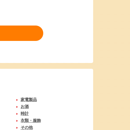
家電製品
お酒
時計
衣類・服飾
その他