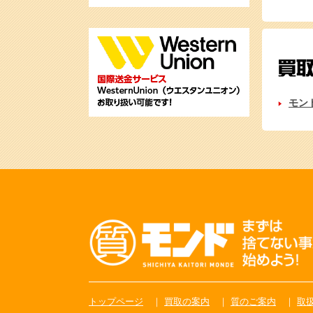
モン
トップページ
買取の案内
質のご案内
取