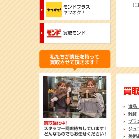
に
遺品
雑貨
ブラ
ジュ
美術