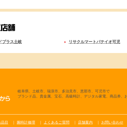
ドプラス土岐
リサクルマートパテイオ可児
岐阜県、土岐市、瑞浪市、多治見市、恵那市、可児市で
ブランド品、貴金属、宝石、高級時計、デジタル家電、商品券、
扱品目
腕時計修理
よくあるご質問
店舗案内
お問い合わせ