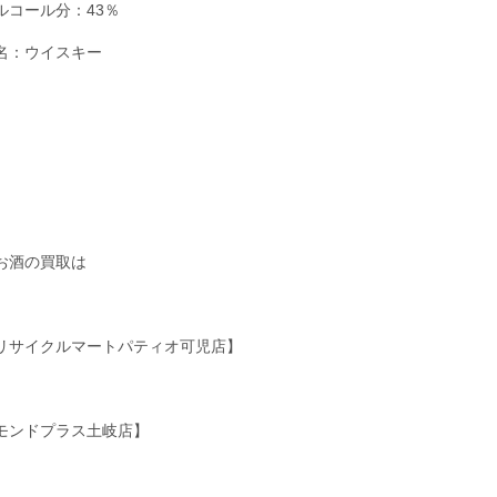
ルコール分：43％
名：ウイスキー
お酒の買取は
リサイクルマートパティオ可児店】
モンドプラス土岐店】