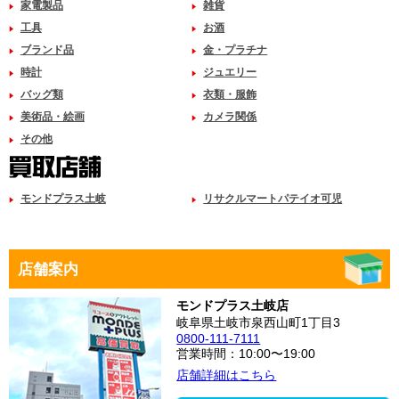
家電製品
雑貨
工具
お酒
ブランド品
金・プラチナ
時計
ジュエリー
バッグ類
衣類・服飾
美術品・絵画
カメラ関係
その他
モンドプラス土岐
リサクルマートパテイオ可児
店舗案内
モンドプラス土岐店
岐阜県土岐市泉西山町1丁目3
0800-111-7111
営業時間：10:00〜19:00
店舗詳細はこちら