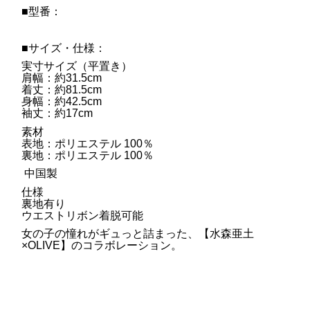
■型番：
■サイズ・仕様：
実寸サイズ（平置き）
肩幅：約31.5cm
着丈：約81.5cm
身幅：約42.5cm
袖丈：約17cm
素材
表地：ポリエステル 100％
裏地：ポリエステル 100％
中国製
仕様
裏地有り
ウエストリボン着脱可能
女の子の憧れがギュっと詰まった、【水森亜土
×OLIVE】のコラボレーション。