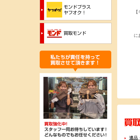
【
に
遺品