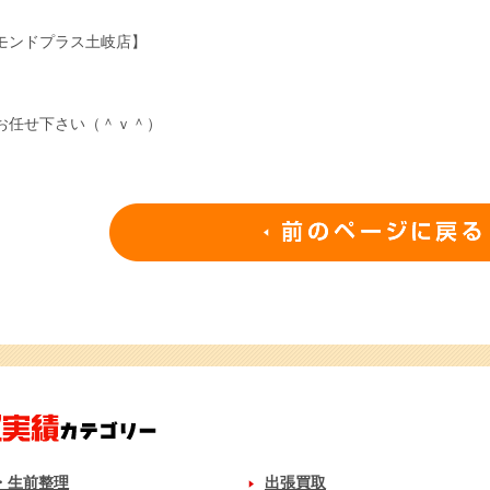
モンドプラス土岐店】
お任せ下さい（＾ｖ＾）
・生前整理
出張買取