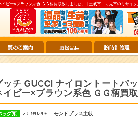
2752 ネイビー×ブラウン系色 ＧＧ柄買取致しました。 | 土岐市、可児市のリサイク
グッチ GUCCI ナイロントートバッグ 2
ネイビー×ブラウン系色 ＧＧ柄買
バッグ類
2019/03/09
モンドプラス土岐