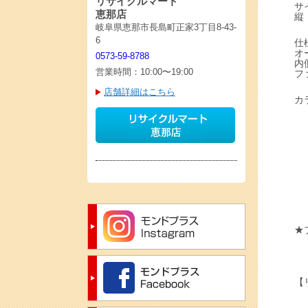
リサイクルマート
サ
恵那店
縦
岐阜県恵那市長島町正家3丁目8-43-
6
仕
オ
0573-59-8788
内
営業時間：10:00〜19:00
フ
店舗詳細はこちら
カ
★
【