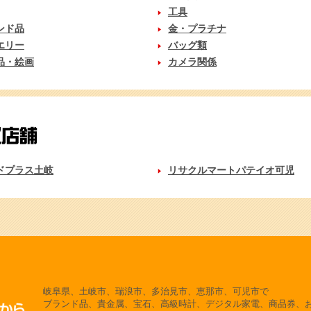
工具
ンド品
金・プラチナ
エリー
バッグ類
品・絵画
カメラ関係
ドプラス土岐
リサクルマートパテイオ可児
岐阜県、土岐市、瑞浪市、多治見市、恵那市、可児市で
ブランド品、貴金属、宝石、高級時計、デジタル家電、商品券、