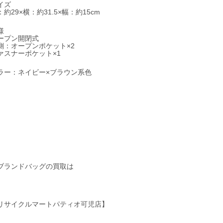
イズ
：約29×横：約31.5×幅：約15cm
様
ープン開閉式
側：オープンポケット×2
ァスナーポケット×1
ラー：ネイビー×ブラウン系色
ブランドバッグの買取は
リサイクルマートパティオ可児店】