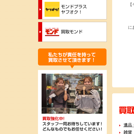
【
に
遺品
雑貨