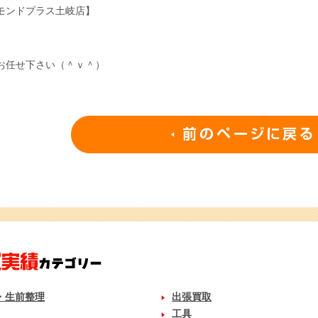
モンドプラス土岐店】
お任せ下さい（＾ｖ＾）
・生前整理
出張買取
工具