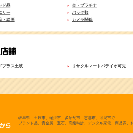
ンド品
金・プラチナ
エリー
バッグ類
品・絵画
カメラ関係
ドプラス土岐
リサクルマートパテイオ可児
岐阜県、土岐市、瑞浪市、多治見市、恵那市、可児市で
ブランド品、貴金属、宝石、高級時計、デジタル家電、商品券、