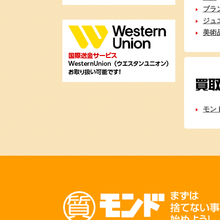
ブラ
ジュ
美術
モン