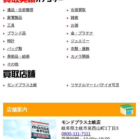
遺品・生前整理
出張買取
家電製品
雑貨
工具
お酒
ブランド品
金・プラチナ
時計
ジュエリー
バッグ類
衣類・服飾
美術品・絵画
カメラ関係
その他
モンドプラス土岐
リサクルマートパテイオ可児
店舗案内
モンドプラス土岐店
岐阜県土岐市泉西山町1丁目3
0800-111-7111