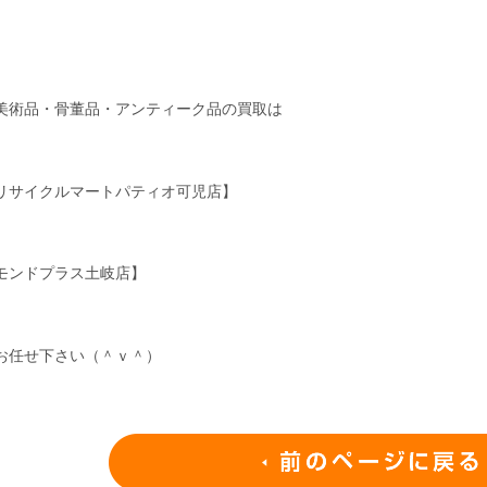
美術品・骨董品・アンティーク品の買取は
リサイクルマートパティオ可児店】
モンドプラス土岐店】
お任せ下さい（＾ｖ＾）