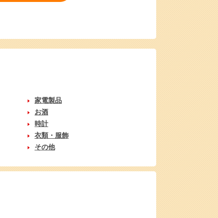
家電製品
お酒
時計
衣類・服飾
その他