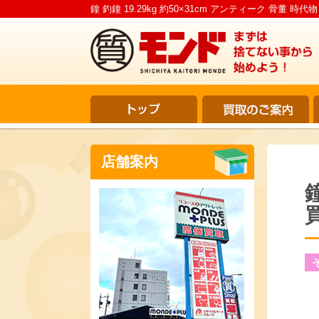
鐘 釣鐘 19.29kg 約50×31cm アンティーク 骨董
店舗案内