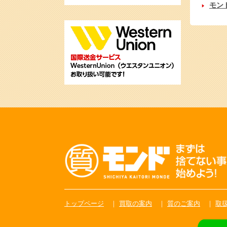
モン
トップページ
買取の案内
質のご案内
取