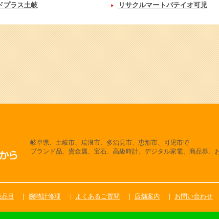
ドプラス土岐
リサクルマートパテイオ可児
岐阜県、土岐市、瑞浪市、多治見市、恵那市、可児市で
ブランド品、貴金属、宝石、高級時計、デジタル家電、商品券、
扱品目
腕時計修理
よくあるご質問
店舗案内
お問い合わせ