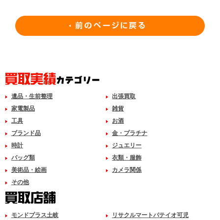
遺品・生前整理
出張買取
家電製品
雑貨
工具
お酒
ブランド品
金・プラチナ
時計
ジュエリー
バッグ類
衣類・服飾
美術品・絵画
カメラ関係
その他
モンドプラス土岐
リサクルマートパテイオ可児