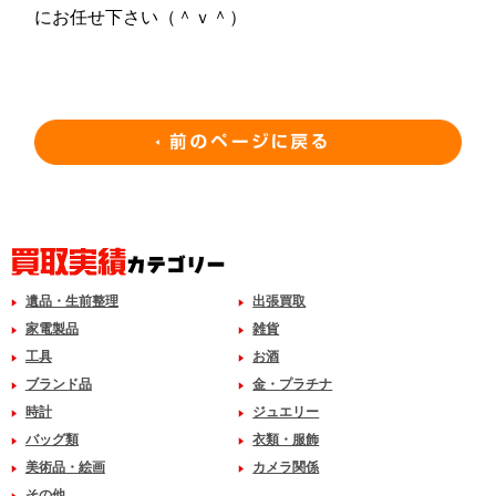
にお任せ下さい（＾ｖ＾）
遺品・生前整理
出張買取
家電製品
雑貨
工具
お酒
ブランド品
金・プラチナ
時計
ジュエリー
バッグ類
衣類・服飾
美術品・絵画
カメラ関係
その他