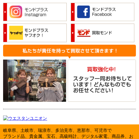
岐阜県、土岐市、瑞浪市、多治見市、恵那市、可児市で
ブランド品、貴金属、宝石、高級時計、デジタル家電、商品券、お