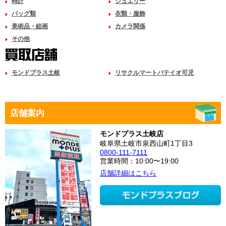
時計
ジュエリー
バッグ類
衣類・服飾
美術品・絵画
カメラ関係
その他
モンドプラス土岐
リサクルマートパテイオ可児
店舗案内
モンドプラス土岐店
岐阜県土岐市泉西山町1丁目3
0800-111-7111
営業時間：10:00〜19:00
店舗詳細はこちら