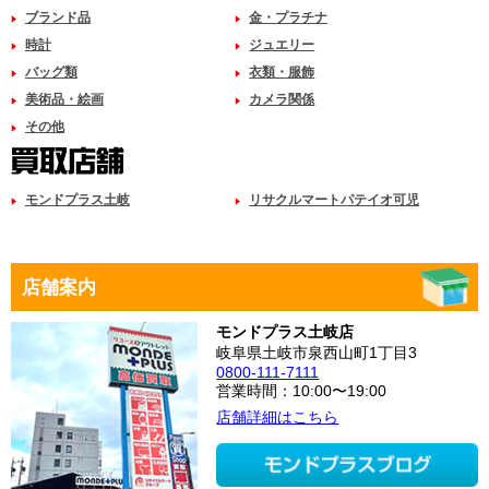
ブランド品
金・プラチナ
時計
ジュエリー
バッグ類
衣類・服飾
美術品・絵画
カメラ関係
その他
モンドプラス土岐
リサクルマートパテイオ可児
店舗案内
モンドプラス土岐店
岐阜県土岐市泉西山町1丁目3
0800-111-7111
営業時間：10:00〜19:00
店舗詳細はこちら