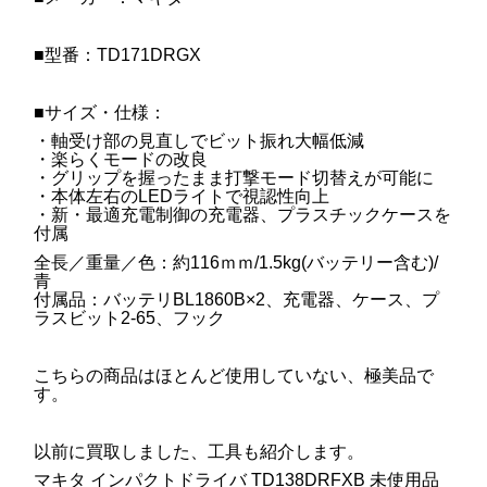
■型番：TD171DRGX
■サイズ・仕様：
・軸受け部の見直しでビット振れ大幅低減
・楽らくモードの改良
・グリップを握ったまま打撃モード切替えが可能に
・本体左右のLEDライトで視認性向上
・新・最適充電制御の充電器、プラスチックケースを
付属
全長／重量／色：約116ｍｍ/1.5kg(バッテリー含む)/
青
付属品：バッテリBL1860B×2、充電器、ケース、プ
ラスビット2-65、フック
こちらの商品はほとんど使用していない、極美品で
す。
以前に買取しました、工具も紹介します。
マキタ インパクトドライバ TD138DRFXB 未使用品