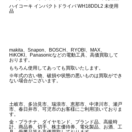
ハイコーキ インパクトドライバ WH18DDL2 未使用
品
makita、Snapon、BOSCH、RYOBI、MAX、
HiKOKI、Panasonicなどの電動工具、高価買取して
おります。
もちろん使用してあっても買取いたします。
※年式の古い物、破損や状態の悪いものは買取ができ
ない場合がございます。
土岐市、多治見市、瑞浪市、恵那市、中津川市、瀬戸
市、春日井市、可児市のお客様にご利用頂いておりま
す。
金・プラチナ、ダイヤモンド、ブランド品、高級時
計、商品券、切手、株主優待券、電化製品、お酒、工
具、骨董品等を高価買取しております。