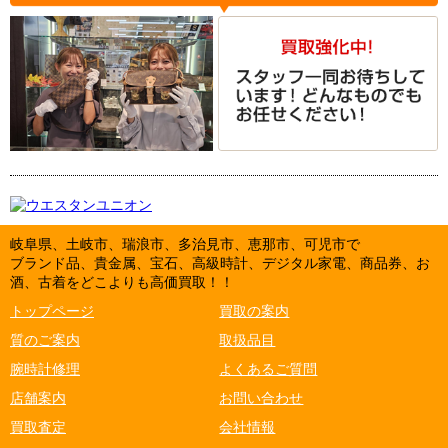
岐阜県、土岐市、瑞浪市、多治見市、恵那市、可児市で
ブランド品、貴金属、宝石、高級時計、デジタル家電、商品券、お
酒、古着をどこよりも高価買取！！
トップページ
買取の案内
質のご案内
取扱品目
腕時計修理
よくあるご質問
店舗案内
お問い合わせ
買取査定
会社情報