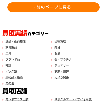
遺品・生前整理
出張買取
家電製品
雑貨
工具
お酒
ブランド品
金・プラチナ
時計
ジュエリー
バッグ類
衣類・服飾
美術品・絵画
カメラ関係
その他
モンドプラス土岐
リサクルマートパテイオ可児