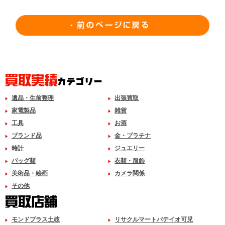
遺品・生前整理
出張買取
家電製品
雑貨
工具
お酒
ブランド品
金・プラチナ
時計
ジュエリー
バッグ類
衣類・服飾
美術品・絵画
カメラ関係
その他
モンドプラス土岐
リサクルマートパテイオ可児