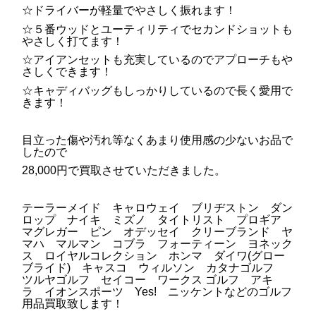
☆ドライバーが軽量でやさしく振れます！
☆５番ウッドとユーティリティでセカンドショットも
やさしく打てます！
☆アイアンセットも充実しているのでアプローチもや
さしくできます！
☆キャディバッグもしっかりしているので長く愛用で
きます！
目立った傷や汚れ等なくあまり使用感の少ないお品で
したので
28,000円で買取させていただきました。
テーラーメイド キャロウェイ ブリヂストン ダン
ロップ ナイキ ミズノ タイトリスト プロギア
マグレガー ピン オデッセイ クリーブランド ヤ
マハ マルマン コブラ フォーティーン ヨネック
ス ロイヤルコレクション ホンマ ダイワ(グロー
ブライド) キャスコ ウィルソン カタナゴルフ
ツルヤゴルフ セイコー ワークス ゴルフ アキ
ラ イオンスポーツ Yes! ニッケントなどのゴルフ
用品買取致します！