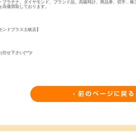
・プラチナ、ダイヤモンド、ブランド品、高級時計、商品券、切手、株
を高価買取しております。
モンドプラス土岐店】
お任せ下さい(^^)/