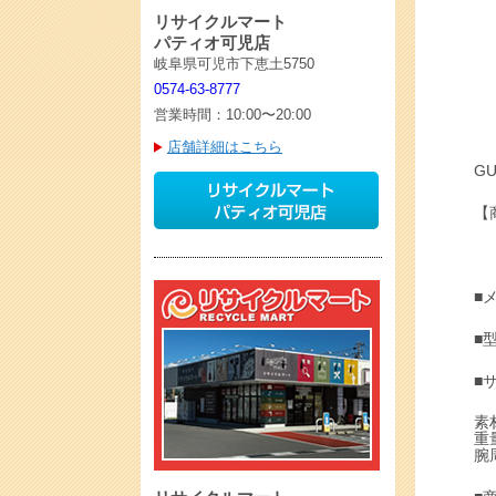
リサイクルマート
パティオ可児店
岐阜県可児市下恵土5750
0574-63-8777
営業時間：10:00〜20:00
店舗詳細はこちら
G
【
■
■
■
素
重量
腕