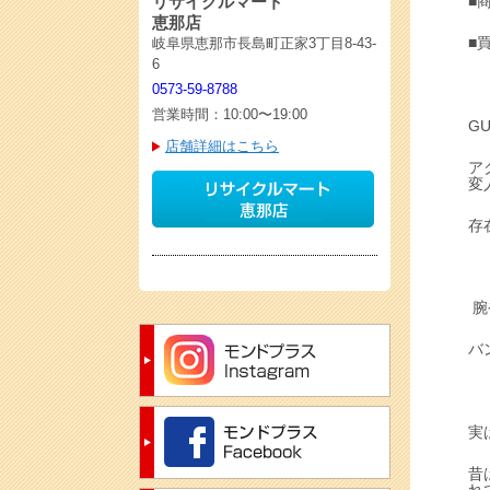
リサイクルマート
■
恵那店
■買
岐阜県恵那市長島町正家3丁目8-43-
6
0573-59-8788
営業時間：10:00〜19:00
G
店舗詳細はこちら
ア
変
存
腕
バ
実
昔
れ