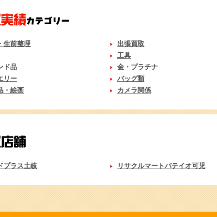
・生前整理
出張買取
工具
ンド品
金・プラチナ
エリー
バッグ類
品・絵画
カメラ関係
ドプラス土岐
リサクルマートパテイオ可児