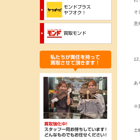
そ
意
1
あ
※
土