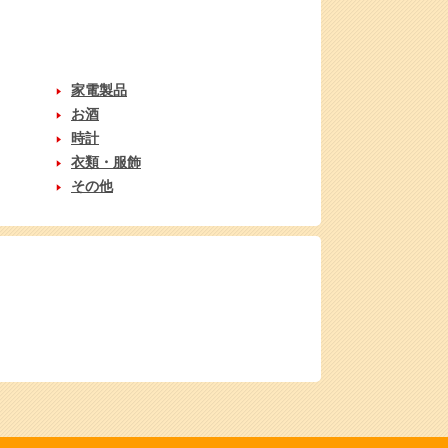
家電製品
お酒
時計
衣類・服飾
その他