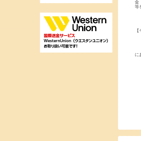
金
等
【
に