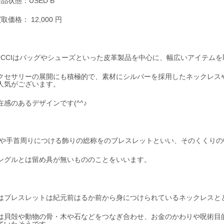
商品状態：USED B
取価格： 12,000 円
UCCIはバッグやシューズといった皮革製品を中心に、幅広いアイテム
クセサリーの展開にも積極的で、素材にシルバーを採用したネックレス
人気がございます。
在感のあるデザインです(^^♪
や手首周りにつける飾りの総称をのブレスレットといい、そのくくりの
ングルとは留め具が無いもののことをいいます。
はブレスレットは紀元前はるか前から身につけられているネックレスとと
は貝殻や動物の骨・木や石などをつなぎ合わせ、お金のかわりや呪術目
ていたそうです。